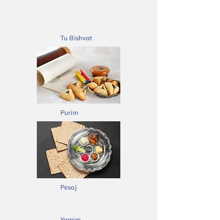
Tu Bishvat
Purim
Pesaj
Yamim