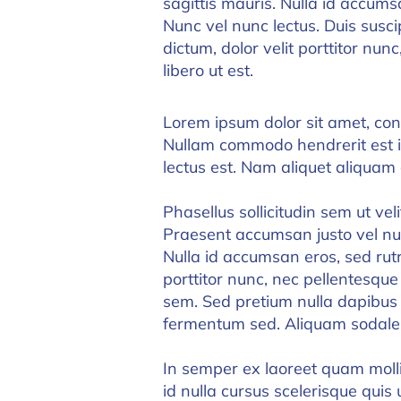
sagittis mauris. Nulla id accums
Nunc vel nunc lectus. Duis susc
dictum, dolor velit porttitor nun
libero ut est.
Lorem ipsum dolor sit amet, conse
Nullam commodo hendrerit est in
lectus est. Nam aliquet aliquam
Phasellus sollicitudin sem ut veli
Praesent accumsan justo vel nu
Nulla id accumsan eros, sed rutr
porttitor nunc, nec pellentesque
sem. Sed pretium nulla dapibus
fermentum sed. Aliquam sodales
In semper ex laoreet quam mollis
id nulla cursus scelerisque quis 