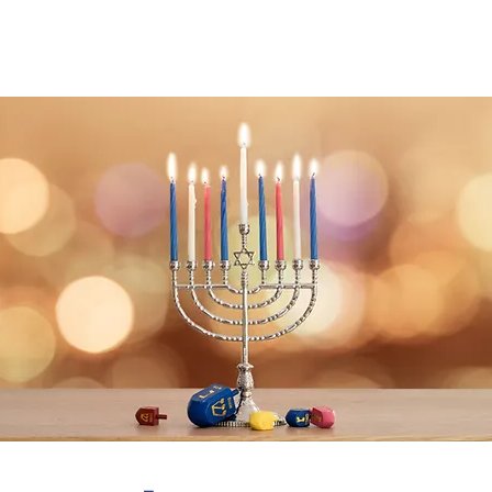
omunidades
Proyectos
Judaísmo Masorti
No