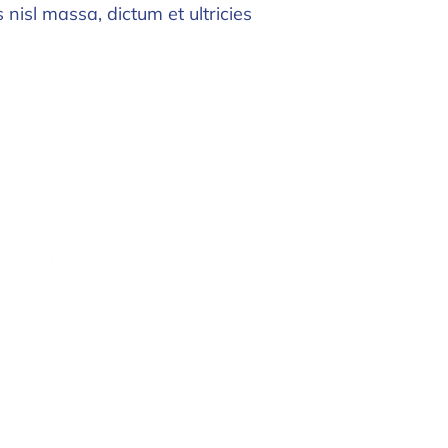
isl massa, dictum et ultricies
32 General Pierre Koenig, 4th Floor
Jerusalem 93469, Israel
masortiamlat@maso
rtiolami.org
T:
+972 (2) 624-7106