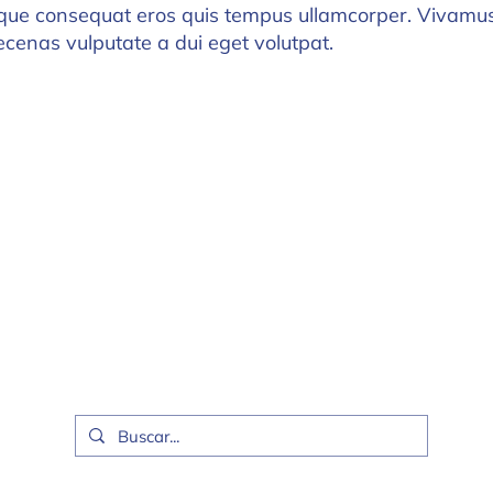
sque consequat eros quis tempus ullamcorper. Vivamus n
ecenas vulputate a dui eget volutpat.
Quick Links
Acerca de
Judaísmo Masorti
Comunidades
Novedades
Proyectos