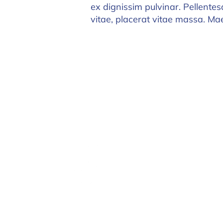
ex dignissim pulvinar. Pellente
vitae, placerat vitae massa. Ma
Masorti AmLat
La voz del Movimiento
Masorti para toda América
Latina