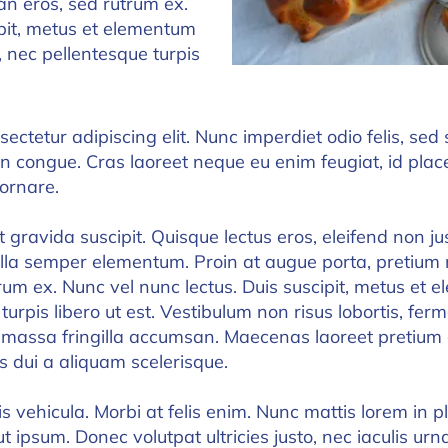
an eros, sed rutrum ex.
ipit, metus et elementum
c, nec pellentesque turpis
ctetur adipiscing elit. Nunc imperdiet odio felis, sed s
 congue. Cras laoreet neque eu enim feugiat, id place
 ornare.
t gravida suscipit. Quisque lectus eros, eleifend non just
lla semper elementum. Proin at augue porta, pretium n
um ex. Nunc vel nunc lectus. Duis suscipit, metus et e
 turpis libero ut est. Vestibulum non risus lobortis, f
 massa fringilla accumsan. Maecenas laoreet pretium
 dui a aliquam scelerisque.
 vehicula. Morbi at felis enim. Nunc mattis lorem in p
ut ipsum. Donec volutpat ultricies justo, nec iaculis urna