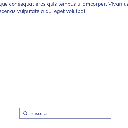
sque consequat eros quis tempus ullamcorper. Vivamus n
ecenas vulputate a dui eget volutpat.
Quick Links
Acerca de
Judaísmo Masorti
Comunidades
Novedades
Proyectos