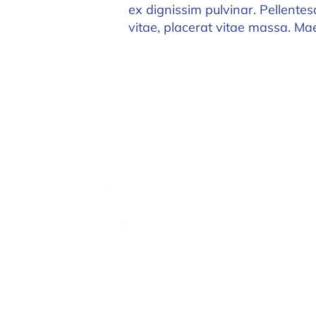
ex dignissim pulvinar. Pellente
vitae, placerat vitae massa. Ma
Masorti AmLat
La voz del Movimiento
Masorti para toda América
Latina