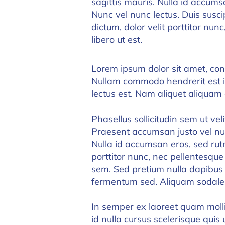
sagittis mauris. Nulla id accums
Nunc vel nunc lectus. Duis susc
dictum, dolor velit porttitor nun
libero ut est.
Lorem ipsum dolor sit amet, conse
Nullam commodo hendrerit est in
lectus est. Nam aliquet aliquam
Phasellus sollicitudin sem ut veli
Praesent accumsan justo vel nu
Nulla id accumsan eros, sed rutr
porttitor nunc, nec pellentesque
sem. Sed pretium nulla dapibus
fermentum sed. Aliquam sodales
In semper ex laoreet quam mollis
id nulla cursus scelerisque quis 