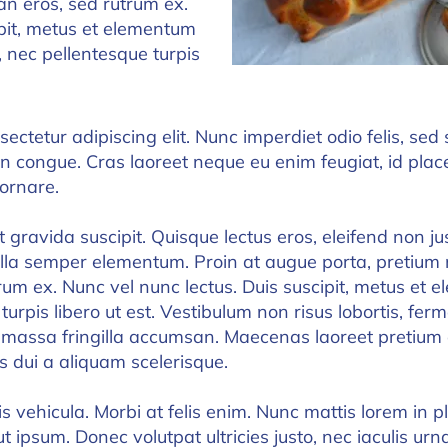
an eros, sed rutrum ex.
ipit, metus et elementum
c, nec pellentesque turpis
ctetur adipiscing elit. Nunc imperdiet odio felis, sed s
 congue. Cras laoreet neque eu enim feugiat, id place
 ornare.
t gravida suscipit. Quisque lectus eros, eleifend non just
lla semper elementum. Proin at augue porta, pretium n
um ex. Nunc vel nunc lectus. Duis suscipit, metus et e
 turpis libero ut est. Vestibulum non risus lobortis, f
 massa fringilla accumsan. Maecenas laoreet pretium
 dui a aliquam scelerisque.
 vehicula. Morbi at felis enim. Nunc mattis lorem in p
ut ipsum. Donec volutpat ultricies justo, nec iaculis urna