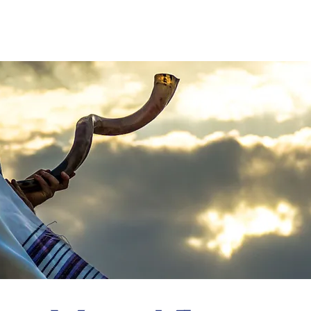
omunidades
Proyectos
Judaísmo Masorti
No