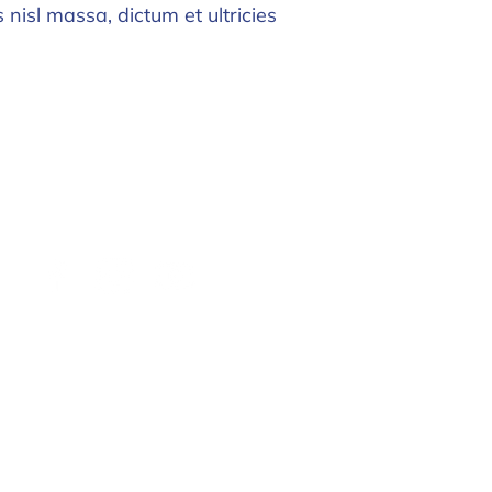
isl massa, dictum et ultricies
32 General Pierre Koenig, 4th Floor
Jerusalem 93469, Israel
masortiamlat@maso
rtiolami.org
T:
+972 (2) 624-7106